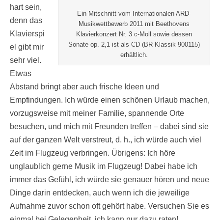
hart sein,
Ein Mitschnitt vom Internationalen ARD-
denn das
Musikwettbewerb 2011 mit Beethovens
Klavierspi
Klavierkonzert Nr. 3 c-Moll sowie dessen
Sonate op. 2,1 ist als CD (BR Klassik 900115)
el gibt mir
erhältlich.
sehr viel.
Etwas
Abstand bringt aber auch frische Ideen und
Empfindungen. Ich würde einen schönen Urlaub machen,
vorzugsweise mit meiner Familie, spannende Orte
besuchen, und mich mit Freunden treffen – dabei sind sie
auf der ganzen Welt verstreut, d. h., ich würde auch viel
Zeit im Flugzeug verbringen. Übrigens: Ich höre
unglaublich gerne Musik im Flugzeug! Dabei habe ich
immer das Gefühl, ich würde sie genauer hören und neue
Dinge darin entdecken, auch wenn ich die jeweilige
Aufnahme zuvor schon oft gehört habe. Versuchen Sie es
einmal bei Gelegenheit, ich kann nur dazu raten!