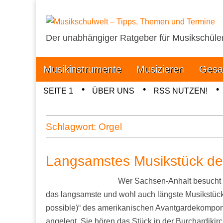
Der unabhängiger Ratgeber für Musikschüle
Musikschulwelt 
Main
Skip
Musikinstrumente
Musizieren
Gesa
menu
to
Sub
SEITE 1
ÜBER UNS
RSS NUTZEN!
content
menu
Schlagwort:
Orgel
Langsamstes Musikstück de
Wer Sachsen-Anhalt besucht od
das langsamste und wohl auch längste Musikstück
possible)“ des amerikanischen Avantgardekomponi
angelegt. Sie hören das Stück in der Burchardikir