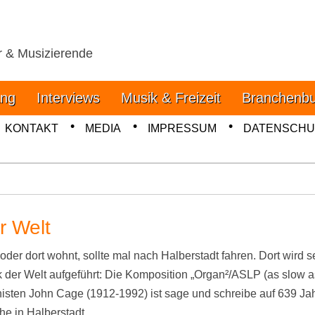
r & Musizierende
– Tipps, Themen und
ng
Interviews
Musik & Freizeit
Branchenb
KONTAKT
MEDIA
IMPRESSUM
DATENSCHU
r Welt
er dort wohnt, sollte mal nach Halberstadt fahren. Dort wird s
 der Welt aufgeführt: Die Komposition „Organ²/ASLP (as slow a
sten John Cage (1912-1992) ist sage und schreibe auf 639 Ja
che in Halberstadt…