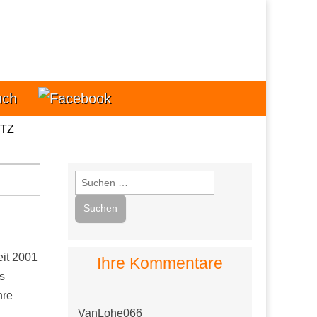
 Termine
uch
TZ
Suchen
nach:
eit 2001
Ihre Kommentare
s
hre
VanLohe066